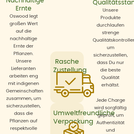
Nachhaltige
Qualitätssta
Ernte
Unsere
Oswood legt
Produkte
großen Wert
durchlaufen
auf die
strenge
nachhaltige
Qualitätskontrolle
Ernte der
um
Pflanzen.
sicherzustellen,
Rasche
Unsere
dass Du nur
Lieferanten
Zustellung
die beste
arbeiten eng
Qualität
mit indigenen
erhältst.
Gemeinschaften
zusammen, um
Jede Charge
sicherzustellen,
wird sorgfältig
Umweltfreundliche
dass die
geprüft, um
Verpackung
Pflanzen auf
Authentizität
respektvolle
und