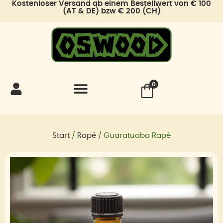
Kostenloser Versand ab einem Bestellwert von € 100
Zum
(AT & DE) bzw € 200 (CH)
Inhalt
springen
0
Start
/
Rapé
/ Guaratuaba Rapé