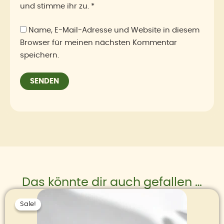
und stimme ihr zu.
*
Name, E-Mail-Adresse und Website in diesem
Browser für meinen nächsten Kommentar
speichern.
Das könnte dir auch gefallen …
Ursprünglicher
Aktueller
Preis
Preis
Sale!
Sale!
war:
ist:
180,00 €
150,00 €.