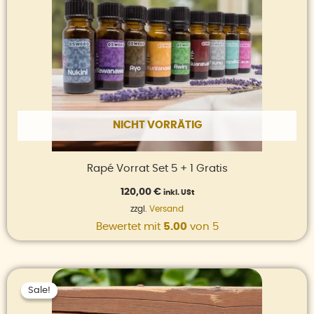
NICHT VORRÄTIG
Rapé Vorrat Set 5 + 1 Gratis
120,00
€
inkl. USt
zzgl.
Versand
Bewertet mit
5.00
von 5
Ursprünglicher
Aktueller
Preis
Preis
Sale!
Sale!
war:
ist:
36,00 €
30,00 €.