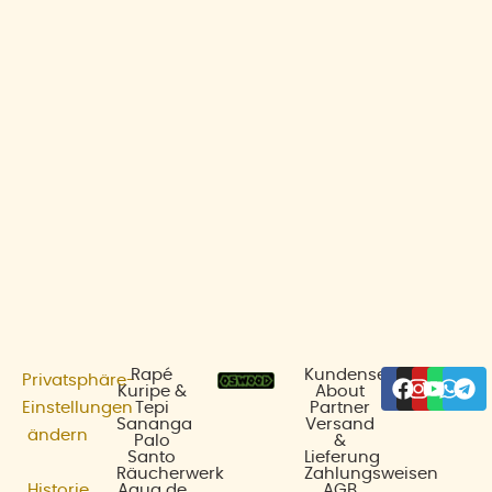
Facebo
Insta
Yout
Wha
Te
Rapé
Kundenservice
Privatsphäre-
Kuripe &
About
Einstellungen
Tepi
Partner
Sananga
Versand
ändern
Palo
&
Santo
Lieferung
Räucherwerk
Zahlungsweisen
Historie
Agua de
AGB