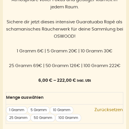
jedem Raum.
Sichere dir jetzt dieses intensive Guaratuaba Rapé als
schamanisches Räucherwerk für deine Sammlung bei
OSWOOD!
1 Gramm 6€ | 5 Gramm 20€ | 10 Gramm 30€
25 Gramm 69€ | 50 Gramm 126€ | 100 Gramm 222€
Preisspanne:
6,00
€
–
222,00
€
inkl. USt
6,00 €
bis
Guaratuaba
Menge auswählen
222,00 €
Rapé
Menge
Zurücksetzen
1 Gramm
5 Gramm
10 Gramm
25 Gramm
50 Gramm
100 Gramm