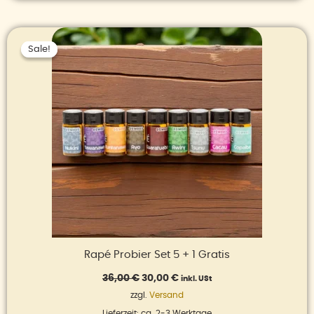
Ursprünglicher
Aktueller
Preis
Preis
Sale!
Sale!
war:
ist:
36,00 €
30,00 €.
Rapé Probier Set 5 + 1 Gratis
36,00
€
30,00
€
inkl. USt
zzgl.
Versand
Lieferzeit: ca. 2-3 Werktage