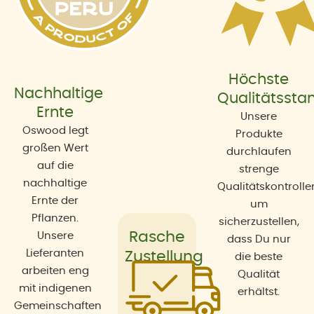
Höchste
Nachhaltige
Qualitätssta
Ernte
Unsere
Oswood legt
Produkte
großen Wert
durchlaufen
auf die
strenge
nachhaltige
Qualitätskontrolle
Ernte der
um
Pflanzen.
sicherzustellen,
Rasche
Unsere
dass Du nur
Lieferanten
Zustellung
die beste
arbeiten eng
Qualität
mit indigenen
erhältst.
Gemeinschaften