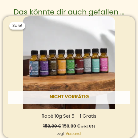
Das könnte dir auch gefallen …
Ursprünglicher
Aktueller
Preis
Preis
Sale!
Sale!
war:
ist:
180,00 €
150,00 €.
NICHT VORRÄTIG
Rapé 10g Set 5 + 1 Gratis
180,00
€
150,00
€
inkl. USt
zzgl.
Versand