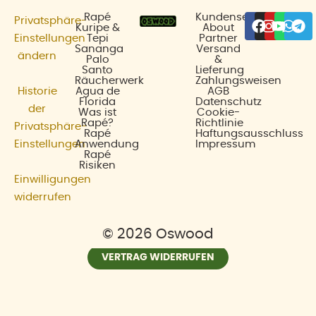
Facebo
Insta
Yout
Wha
Te
Rapé
Kundenservice
Privatsphäre-
Kuripe &
About
Einstellungen
Tepi
Partner
Sananga
Versand
ändern
Palo
&
Santo
Lieferung
Räucherwerk
Zahlungsweisen
Historie
Agua de
AGB
Florida
Datenschutz
der
Was ist
Cookie-
Rapé?
Richtlinie
Privatsphäre-
Rapé
Haftungsausschluss
Einstellungen
Anwendung
Impressum
Rapé
Risiken
Einwilligungen
widerrufen
© 2026 Oswood
VERTRAG WIDERRUFEN