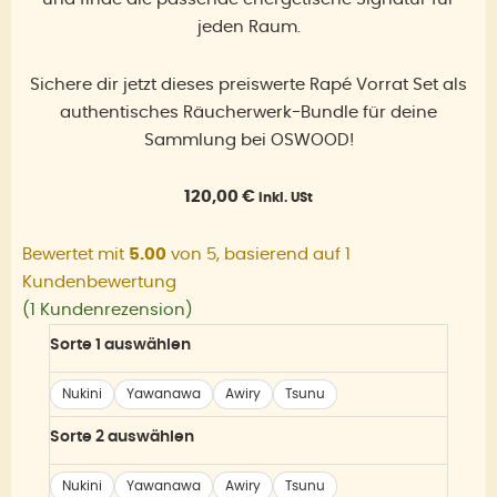
jeden Raum.
Sichere dir jetzt dieses preiswerte Rapé Vorrat Set als
authentisches Räucherwerk-Bundle für deine
Sammlung bei OSWOOD!
120,00
€
inkl. USt
Bewertet mit
5.00
von 5, basierend auf
1
Kundenbewertung
(
1
Kundenrezension)
Rapé
Sorte 1 auswählen
Vorrat
Set
Nukini
Yawanawa
Awiry
Tsunu
5
Sorte 2 auswählen
+
1
Nukini
Yawanawa
Awiry
Tsunu