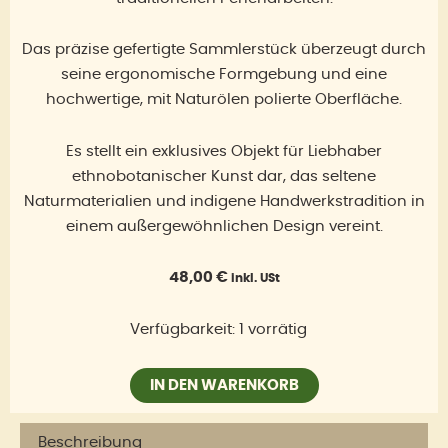
Das präzise gefertigte Sammlerstück überzeugt durch
seine ergonomische Formgebung und eine
hochwertige, mit Naturölen polierte Oberfläche.
Es stellt ein exklusives Objekt für Liebhaber
ethnobotanischer Kunst dar, das seltene
Naturmaterialien und indigene Handwerkstradition in
einem außergewöhnlichen Design vereint.
48,00
€
inkl. USt
Tepi
Verfügbarkeit:
1 vorrätig
aus
Palo
IN DEN WARENKORB
Sangre
Shipibo
Beschreibung