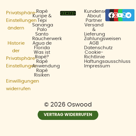
Facebo
Insta
Yout
Wha
Te
Rapé
Kundenservice
Privatsphäre-
Kuripe &
About
Einstellungen
Tepi
Partner
Sananga
Versand
ändern
Palo
&
Santo
Lieferung
Räucherwerk
Zahlungsweisen
Historie
Agua de
AGB
Florida
Datenschutz
der
Was ist
Cookie-
Rapé?
Richtlinie
Privatsphäre-
Rapé
Haftungsausschluss
Einstellungen
Anwendung
Impressum
Rapé
Risiken
Einwilligungen
widerrufen
© 2026 Oswood
VERTRAG WIDERRUFEN