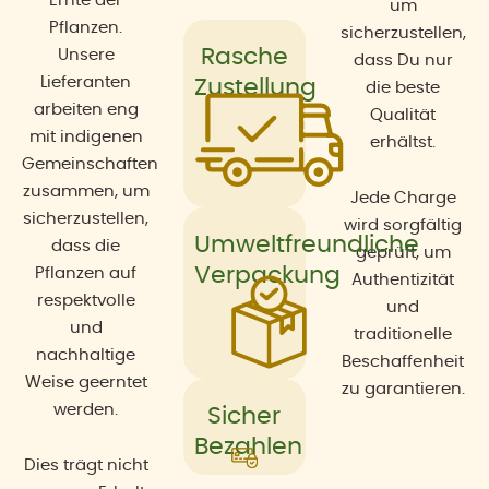
Ernte der
um
Pflanzen.
sicherzustellen,
Rasche
Unsere
dass Du nur
Lieferanten
Zustellung
die beste
arbeiten eng
Qualität
mit indigenen
erhältst.
Gemeinschaften
zusammen, um
Jede Charge
sicherzustellen,
wird sorgfältig
Umweltfreundliche
dass die
geprüft, um
Verpackung
Pflanzen auf
Authentizität
respektvolle
und
und
traditionelle
nachhaltige
Beschaffenheit
Weise geerntet
zu garantieren.
werden.
Sicher
Bezahlen
Dies trägt nicht