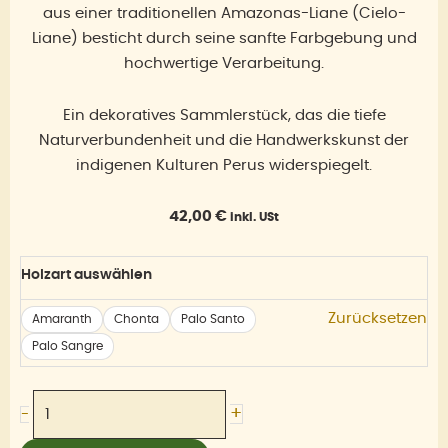
aus einer traditionellen Amazonas-Liane (Cielo-
Liane) besticht durch seine sanfte Farbgebung und
hochwertige Verarbeitung.
Ein dekoratives Sammlerstück, das die tiefe
Naturverbundenheit und die Handwerkskunst der
indigenen Kulturen Perus widerspiegelt.
42,00
€
inkl. USt
Kuripe
Holzart auswählen
Halskette
mit
Zurücksetzen
Amaranth
Chonta
Palo Santo
Amazonit
Palo Sangre
Menge
+
-