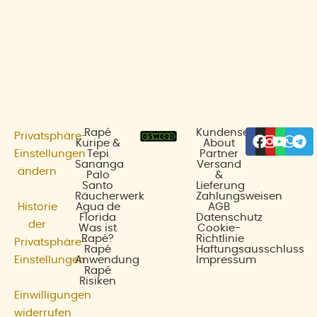
Facebo
Insta
Yout
Wha
Te
Rapé
Kundenservice
Privatsphäre-
Kuripe &
About
Einstellungen
Tepi
Partner
Sananga
Versand
ändern
Palo
&
Santo
Lieferung
Räucherwerk
Zahlungsweisen
Historie
Agua de
AGB
Florida
Datenschutz
der
Was ist
Cookie-
Rapé?
Richtlinie
Privatsphäre-
Rapé
Haftungsausschluss
Einstellungen
Anwendung
Impressum
Rapé
Risiken
Einwilligungen
widerrufen